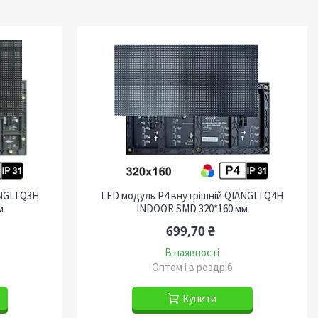
NGLI Q3H
LED модуль P4 внутрішній QIANGLI Q4H
м
INDOOR SMD 320*160 мм
699,70 ₴
В наявності
Оптом і в роздріб
Купити