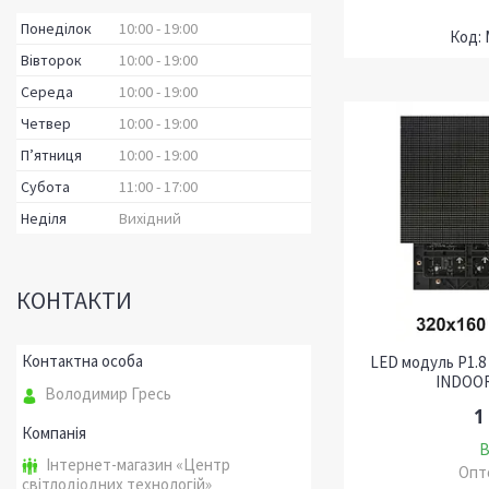
Понеділок
10:00
19:00
Вівторок
10:00
19:00
Середа
10:00
19:00
Четвер
10:00
19:00
Пʼятниця
10:00
19:00
Субота
11:00
17:00
Неділя
Вихідний
КОНТАКТИ
LED модуль P1.8
INDOOR
Володимир Гресь
1
В
Інтернет-магазин «Центр
Опто
світлодіодних технологій»