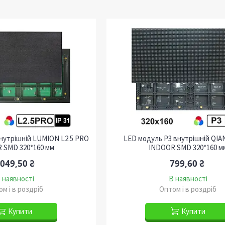
внутрішній LUMION L2.5 PRO
LED модуль P3 внутрішній QIA
 SMD 320*160 мм
INDOOR SMD 320*160 м
 049,50 ₴
799,60 ₴
 наявності
В наявності
м і в роздріб
Оптом і в роздріб
Купити
Купити