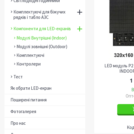
Світлодіодні годинники
Комплектуючі для біжучих
рядків і табло АЗС
Компоненти для LED-екранів
Модулі Внутрішні (Indoor)
Модулі зовнішні (Outdoor)
Комплектуючі
Контролери
LED модуль P2
INDOOR
Тест
1
Як обрати LED-екран
В
Опто
Поширені питання
Фотогалерея
Про нас