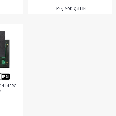
MOD-Q4H-IN
ON L4 PRO
м