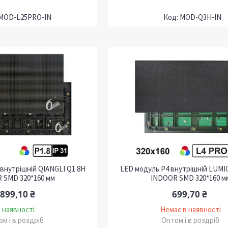
MOD-L25PRO-IN
MOD-Q3H-IN
 внутрішній QIANGLI Q1.8H
LED модуль P4 внутрішній LUMI
 SMD 320*160 мм
INDOOR SMD 320*160 м
 899,10 ₴
699,70 ₴
 наявності
Немає в наявності
м і в роздріб
Оптом і в роздріб