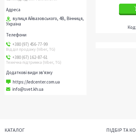
вулиця Айвазовського, 4В, Вінниця,
Україна
+380 (97) 456-77-99
Відділ продажу (Viber, TG)
+380 (67) 162-87-61
Технічна підтримка (Viber, TG)
https://ledcenter.com.ua
info@svet.kh.ua
КАТАЛОГ
ПІДБІР ТА К