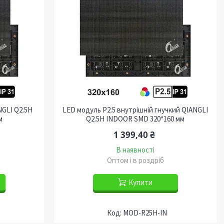
NGLI Q2.5H
LED модуль P2.5 внутрішній гнучкий QIANGLI
м
Q2.5H INDOOR SMD 320*160 мм
1 399,40 ₴
В наявності
Оптом і в роздріб
Купити
MOD-R25H-IN