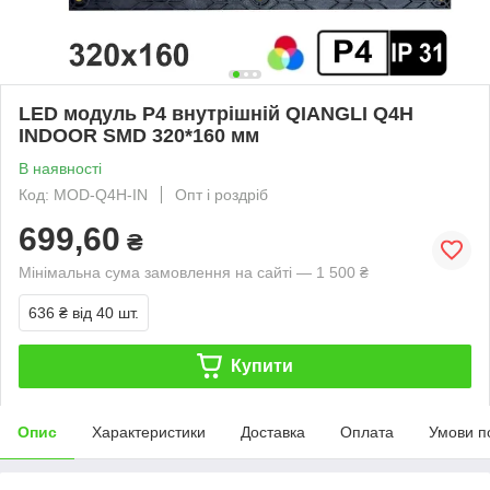
LED модуль P4 внутрішній QIANGLI Q4H
INDOOR SMD 320*160 мм
В наявності
Код: MOD-Q4H-IN
Опт і роздріб
699,60
₴
Мінімальна сума замовлення на сайті — 1 500 ₴
636 ₴
від 40 шт.
Купити
Опис
Характеристики
Доставка
Оплата
Умови п