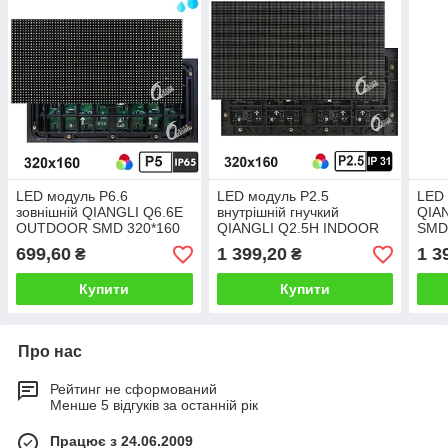
LED модуль P6.6
LED модуль P2.5
LED 
зовнішній QIANGLI Q6.6E
внутрішній гнучкий
QIA
OUTDOOR SMD 320*160
QIANGLI Q2.5H INDOOR
SMD
мм
SMD 320*160 мм
699,60
1 399,20
1 3
₴
₴
Купити
Купити
Про нас
Рейтинг не сформований
Менше 5 відгуків за останній рік
Працює з 24.06.2009