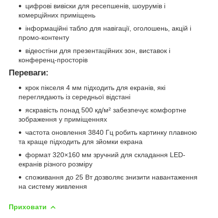
цифрові вивіски для ресепшенів, шоурумів і
комерційних приміщень
інформаційні табло для навігації, оголошень, акцій і
промо-контенту
відеостіни для презентаційних зон, виставок і
конференц-просторів
Переваги:
крок пікселя 4 мм підходить для екранів, які
переглядають із середньої відстані
яскравість понад 500 кд/м² забезпечує комфортне
зображення у приміщеннях
частота оновлення 3840 Гц робить картинку плавною
та краще підходить для зйомки екрана
формат 320×160 мм зручний для складання LED-
екранів різного розміру
споживання до 25 Вт дозволяє знизити навантаження
на систему живлення
Приховати