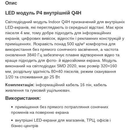
Опис
LED модуль P4 внутрішній Q4H
Світлодіодний модуль Indoor Q4H призначений для внутрішніх
LED-екранів, які переглядають із середньої відстані. Має крок
пікселя 4 мм, тому добре підходить для інформаційних
екранів, цифрових вивісок, відеостін і рекламних конструкцій у
приміщеннях. Яскравість понад 500 кд/м² комфортна для
використання без прямого сонячного засвічення, а частота
оновлення 3840 Гц забезпечує плавне відтворення відео та
краще підходить для фото- й відеозйомки екрана. Модуль
виконаний на світлодіодах SMD 2020, має розмір 320×160
мм, роздільну здатність 80×40 пікселів, режим сканування
1/20 та споживання до 25 Вт.
Комплектація:
інформаційний кабель 16 пін, кабель
живлення та гумовий ущільнювач.
Використання:
приміщення без прямого потрапляння сонячних
променів на поверхню екрана
внутрішні LED-екрани для магазинів, ТРЦ, офісів і
бізнес-центрів