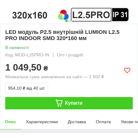
LED модуль P2.5 внутрішній LUMION L2.5
PRO INDOOR SMD 320*160 мм
В наявності
Код: MOD-L25PRO-IN
Опт і роздріб
1 049,50
₴
Мінімальна сума замовлення на сайті — 1 500 ₴
954,10 ₴
від 40 шт.
Купити
Опис
Характеристики
Доставка
Оплата
Умови п