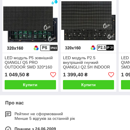
LED модуль P5 зовнішній
LED модуль P2.5
LED 
QIANGLI Q5 PRO
внутрішній гнучкий
QIA
OUTDOOR SMD 320*160
QIANGLI Q2.5H INDOOR
SMD
мм
SMD 320*160 мм
1 049,50
1 399,40
1 0
₴
₴
Купити
Купити
Про нас
Рейтинг не сформований
Менше 5 відгуків за останній рік
Працює з 24.06.2009