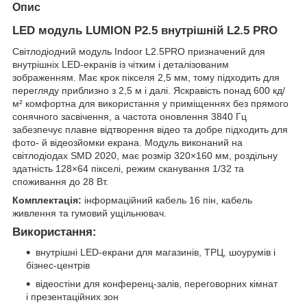
Опис
LED модуль LUMION P2.5 внутрішній L2.5 PRO
Світлодіодний модуль Indoor L2.5PRO призначений для
внутрішніх LED-екранів із чітким і деталізованим
зображенням. Має крок пікселя 2,5 мм, тому підходить для
перегляду приблизно з 2,5 м і далі. Яскравість понад 600 кд/
м² комфортна для використання у приміщеннях без прямого
сонячного засвічення, а частота оновлення 3840 Гц
забезпечує плавне відтворення відео та добре підходить для
фото- й відеозйомки екрана. Модуль виконаний на
світлодіодах SMD 2020, має розмір 320×160 мм, роздільну
здатність 128×64 пікселі, режим сканування 1/32 та
споживання до 28 Вт.
Комплектація:
інформаційний кабель 16 пін, кабель
живлення та гумовий ущільнювач.
Використання:
внутрішні LED-екрани для магазинів, ТРЦ, шоурумів і
бізнес-центрів
відеостіни для конференц-залів, переговорних кімнат
і презентаційних зон