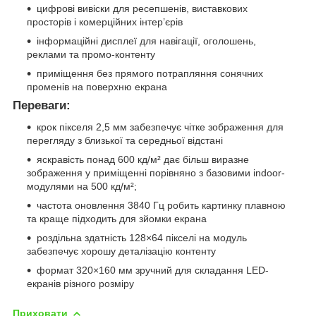
цифрові вивіски для ресепшенів, виставкових
просторів і комерційних інтер’єрів
інформаційні дисплеї для навігації, оголошень,
реклами та промо-контенту
приміщення без прямого потрапляння сонячних
променів на поверхню екрана
Переваги:
крок пікселя 2,5 мм забезпечує чітке зображення для
перегляду з близької та середньої відстані
яскравість понад 600 кд/м² дає більш виразне
зображення у приміщенні порівняно з базовими indoor-
модулями на 500 кд/м²;
частота оновлення 3840 Гц робить картинку плавною
та краще підходить для зйомки екрана
роздільна здатність 128×64 пікселі на модуль
забезпечує хорошу деталізацію контенту
формат 320×160 мм зручний для складання LED-
екранів різного розміру
Приховати