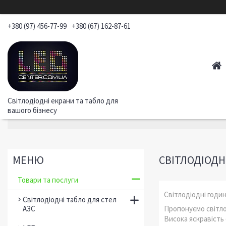
+380 (97) 456-77-99
+380 (67) 162-87-61
Світлодіодні екрани та табло для
вашого бізнесу
СВІТЛОДІОДН
Товари та послуги
Світлодіодні годи
Світлодіодні табло для стел
АЗС
Пропонуємо світло
Висока яскравість 