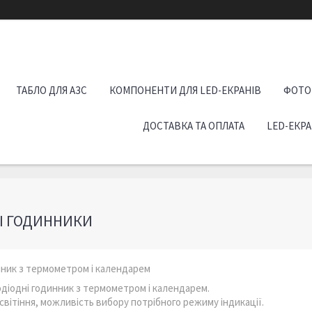
ТАБЛО ДЛЯ АЗС
КОМПОНЕНТИ ДЛЯ LED-ЕКРАНІВ
ФОТО
ДОСТАВКА ТА ОПЛАТА
LED-ЕКР
І ГОДИННИКИ
нник з термометром і календарем
діодні годинник з термометром і календарем.
світіння, можливість вибору потрібного режиму індикації.