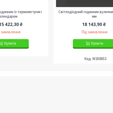
одинник із термометром і
Світлодіодний годинник вулични
алендарем
мм
15 422,30 ₴
18 143,90 ₴
 замовлення
Під замовлення
Купити
Купити
W2X06S3