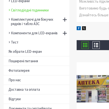
LED-екрани
Можливість підклю
Виготовимо будь-я
Світлодіодні годинники
Дізнайтесь більше
Комплектуючі для біжучих
рядків і табло АЗС
Компоненти для LED-екранів
Тест
Як обрати LED-екран
Поширені питання
Фотогалерея
Про нас
Доставка та оплата
Відгуки
Документи та сертифікати