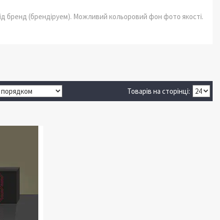
під бренд (брендіруем). Можливий кольоровий фон фото якості.