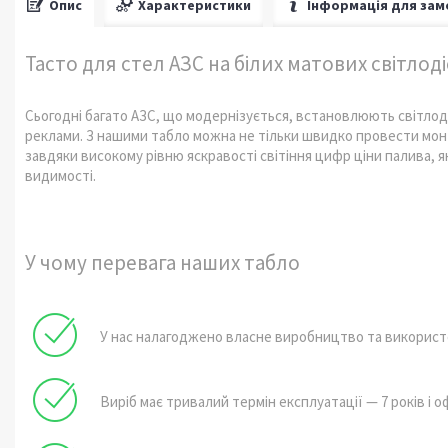
Опис
Характеристики
Інформація для зам
Тасто для стел АЗС на білих матових світлоді
Сьогодні багато АЗС, що модернізується, встановлюють світлоді
реклами. З нашими табло можна не тільки швидко провести монта
завдяки високому рівню яскравості світіння цифр ціни палива, я
видимості.
У чому перевага наших табло
У нас налагоджено власне виробництво та використо
Виріб має тривалий термін експлуатації — 7 років і оф