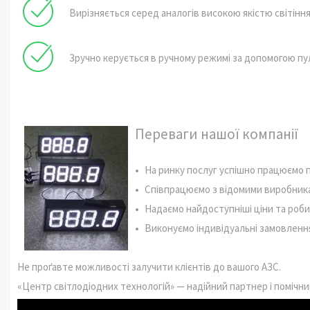
Вирізняється серед аналогів високою якістю світін
Зручно керується в ручному режимі за допомогою пу
Переваги нашої компанії
На ринку послуг успішно працюємо п
Співпрацюємо з відомими виробника
Надаємо найдоступніші ціни та роби
Виконуємо індивідуальні замовлення
Не проґавте можливості залучити клієнтів до вашого АЗС.
«Центр світлодіодних технологій» — надійний партнер і помічник