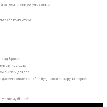
ня й автоматичним регулюванням.
льта або комп'ютера.
онад 8 років.
ми світлодіодів.
мо знижки для опа.
 для виготовлення табло будь-якого розміру та форми.
 у вашому бізнесі!