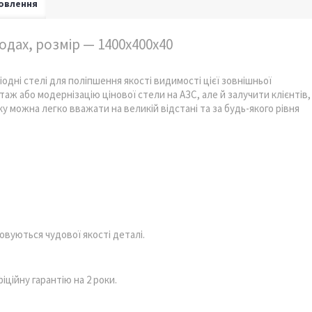
овлення
одах, розмір — 1400x400x40
одні стелі для поліпшення якості видимості цієї зовнішньої
ж або модернізацію цінової стели на АЗС, але й залучити клієнтів,
ку можна легко вважати на великій відстані та за будь-якого рівня
вуються чудової якості деталі.
іційну гарантію на 2 роки.