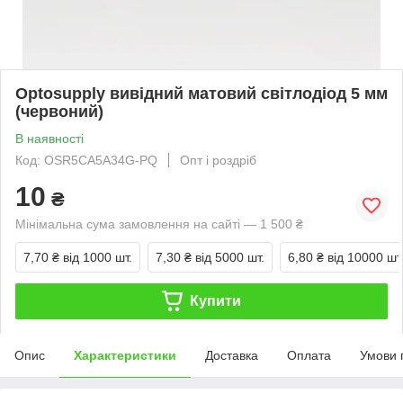
Optosupply вивідний матовий світлодіод 5 мм
(червоний)
В наявності
Код: OSR5CA5A34G-PQ
Опт і роздріб
10
₴
Мінімальна сума замовлення на сайті — 1 500 ₴
7,70 ₴
від 1000 шт.
7,30 ₴
від 5000 шт.
6,80 ₴
від 10000 шт
Купити
Опис
Характеристики
Доставка
Оплата
Умови 