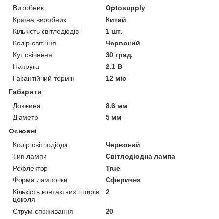
Виробник
Optosupply
Країна виробник
Китай
Кількість світлодіодів
1 шт.
Колір світіння
Червоний
Кут свічення
30 град.
Напруга
2.1 В
Гарантійний термін
12 міс
Габарити
Довжина
8.6 мм
Діаметр
5 мм
Основні
Колір світлодіода
Червоний
Тип лампи
Світлодіодна лампа
Рефлектор
True
Форма лампочки
Сферична
Кількість контактних штирів
2
цоколя
Струм споживання
20