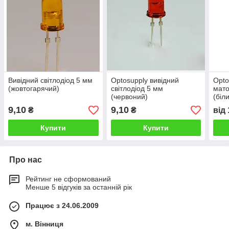
Вивідний світлодіод 5 мм
Optosupply вивідний
Opto
(жовтогарячий)
світлодіод 5 мм
мато
(червоний)
(біл
9,10
9,10
₴
₴
від
Купити
Купити
Про нас
Рейтинг не сформований
Менше 5 відгуків за останній рік
Працює з 24.06.2009
м. Вінниця